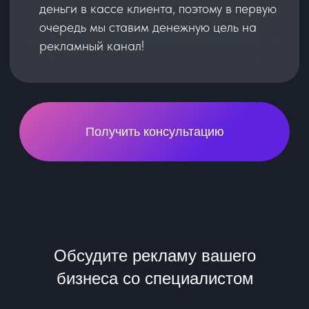
Не теряя времени и бюджета на
тесты в первый месяц работы вы
сразу получаете целевые заявки
Заказывая связку:
сайт + реклама
Вы экономите время и бюджет в
случае переделки и внесения правок,
а их всегда бывает много, когда сайт
и рекламу делают разные подрядчики
Наша цель - привести
вашему бизнесу как
можно больше клиентов
Поэтому, мы корректируем и
докручиваем связку, даже в моменте,