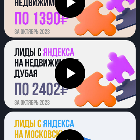
Результат
первого месяца
Находим рабочие связки,
точные данные по стоимости
лидов и первые деньги в кассе
4
Анализируем
и масштабируем
Следим за показателями
рекламы и качеством лидов,
масштабируем результат
Это цикличный процесс
Весь период сотрудничества тестируем
новые гипотезы, находим рабочие
связки, масштабируем и повторяем