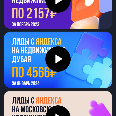
1
Подготовка
к запуску рекламы
Настраиваем метрики, ставим
цели на рекламный канал
и готовим гипотезы
2
Запуск
рекламы
Тестируем гипотезы
на маленьком бюджете
и определяем рабочие
3