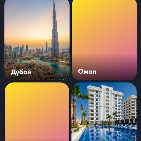
Алтай
Краснодар
Новороссийск
Крым
Саудовская
Москва
Аравия