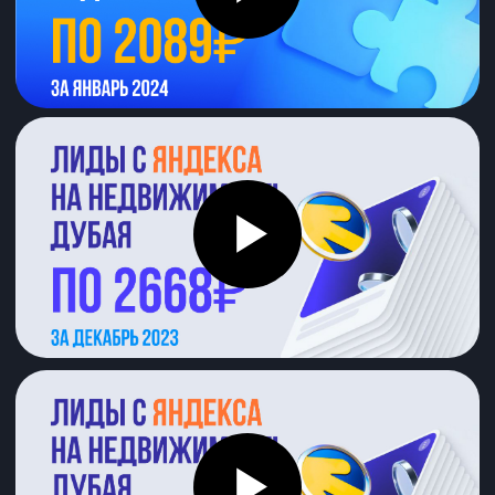
Если не загружаются видео на YouTube
включите VPN или посмотрите кейсы
на нашем запасном канале по кнопке
ниже
Посмотреть кейсы
Настраиваем рекламу
в самых
популярных рекламных каналах