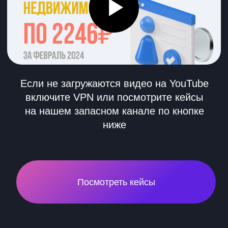
Для бизнеса с рекламным бюджетом
от
300 000 ₽ в месяц
Получить консультацию
Контролируем качество
рекламных
кампаний
Каждый день следим за показателями и
готовы внести изменения в любой момент
Ведём Excel-документ
со статистикой проекта
Ежедневно до 10 утра фиксируем
показатели рекламы за прошлый день