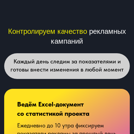
В 2018 году основал маркетинговое
агентство по настройке контекстной
рекламы в Яндекс Директ и других
источников трафика. За 6 лет работы
получили опыт продвижения более 60
проектов в большинстве ниш, средний LTV
наших клиентов 2 года и ежемесячно в
нашем управлении находится от 30
миллионов рублей рекламного бюджета.
Лучший результат нашей работы — это
деньги в кассе клиента, поэтому в первую
очередь мы ставим денежную цель на
рекламный канал!