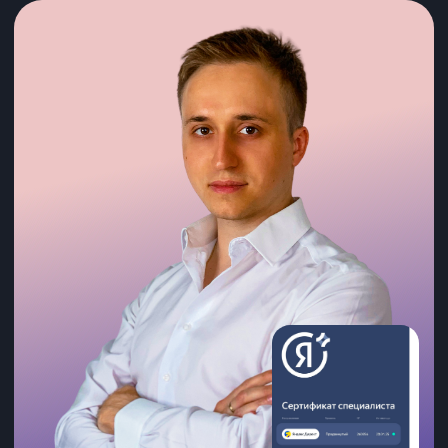
*Рекламный бюджет в стоимость тарифов
не входит и оплачивается отдельно
Тариф на внедрение готовой
связки:
посадочная страница
под объект недвижимости
+
реклама
в
Яндекс
Директ
120 000 ₽ / 1 месяц