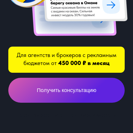
Для агентств и брокеров с рекламным
бюджетом от
450 000 ₽ в месяц
Получить консультацию
Продвижение недвижимости
6 млн ₽
Откручиваем рекламного бюджета
ежемесячно
в сфере элитной
недвижимости
3 000 ₽
Средняя цена заявки с сайта
(оставленный контактный номер
телефона на сайте)