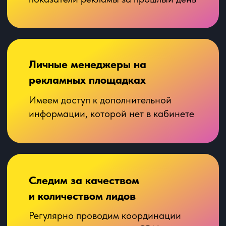
Получить консультацию
Для бизнеса с рекламным бюджетом
от
300 000 ₽ в месяц
Обсудите рекламу вашего
бизнеса со специалистом
Определим цели,
задачи
и вероятный результат
Разберём кейсы
из сферы
недвижимости
Построим план действий,