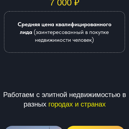
Оман
Дубай
Турция
Кипр