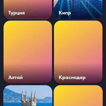
Получить консультацию
Посмотрите
видеокейсы и
отчеты
нашей работы на нашем
YouTube
канале
Чтобы исключить все сомнения в
фотомонтаже, мы записываем кейсы
в формате видео из личных кабинетов
и отчетных таблиц