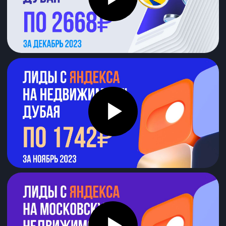
Яндекс Директ
Google Ads
Вконтакте
Telegram Ads
Facebook / instagram
*Признан экстремистской организацией в РФ
Получите бесплатную
консультацию
специалиста по
Вашему бизнесу
Получить консультацию
Добиваемся результатов
в первый
месяц сотрудничества